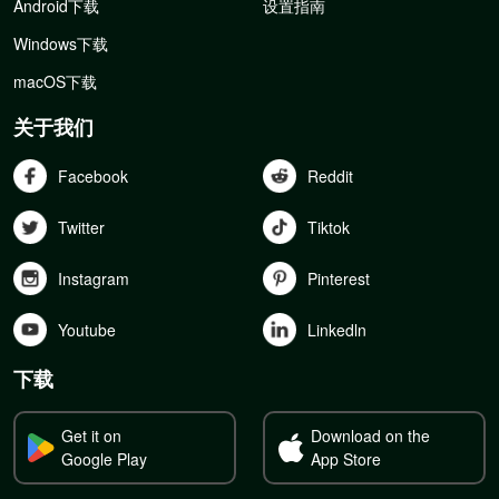
Android下载
设置指南
Windows下载
macOS下载
关于我们
Facebook
Reddit
Twitter
Tiktok
Instagram
Pinterest
Youtube
Linkedln
下载
Get it on
Download on the
Google Play
App Store