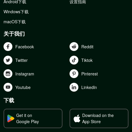
Android下载
设置指南
Windows下载
macOS下载
关于我们
Facebook
Reddit
Twitter
Tiktok
Instagram
Pinterest
Youtube
Linkedln
下载
Get it on
Download on the
Google Play
App Store