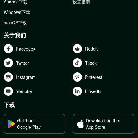
Android下载
设置指南
Windows下载
macOS下载
关于我们
Facebook
Reddit
Twitter
Tiktok
Instagram
Pinterest
Youtube
Linkedln
下载
Get it on
Download on the
Google Play
App Store