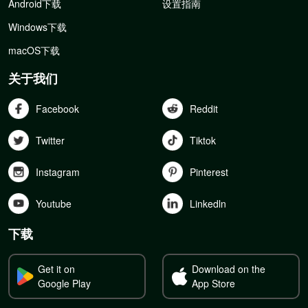
Android下载
设置指南
Windows下载
macOS下载
关于我们
Facebook
Reddit
Twitter
Tiktok
Instagram
Pinterest
Youtube
Linkedln
下载
Get it on
Download on the
Google Play
App Store