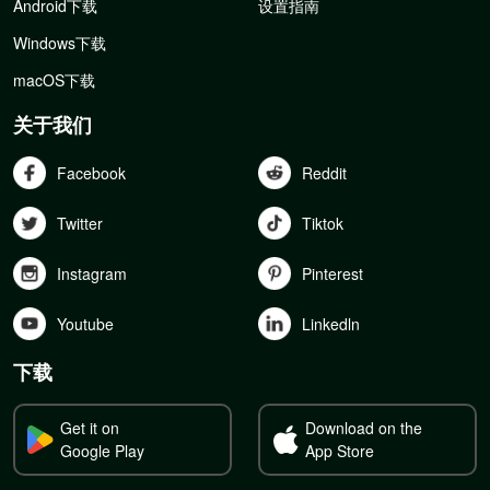
Android下载
设置指南
Windows下载
macOS下载
关于我们
Facebook
Reddit
Twitter
Tiktok
Instagram
Pinterest
Youtube
Linkedln
下载
Get it on
Download on the
Google Play
App Store