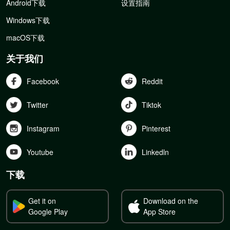
Android下载
设置指南
Windows下载
macOS下载
关于我们
Facebook
Reddit
Twitter
Tiktok
Instagram
Pinterest
Youtube
Linkedln
下载
Get it on
Download on the
Google Play
App Store