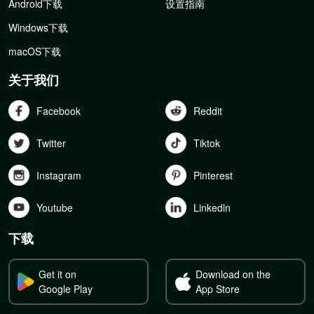
Android下载
设置指南
Windows下载
macOS下载
关于我们
Facebook
Reddit
Twitter
Tiktok
Instagram
Pinterest
Youtube
Linkedln
下载
Get it on
Download on the
Google Play
App Store