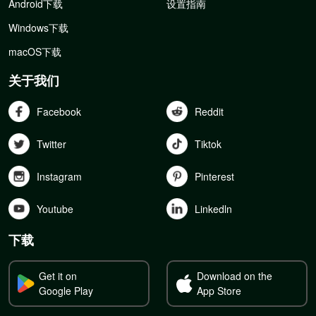
Android下载
设置指南
Windows下载
macOS下载
关于我们
Facebook
Reddit
Twitter
Tiktok
Instagram
Pinterest
Youtube
Linkedln
下载
Get it on
Download on the
Google Play
App Store