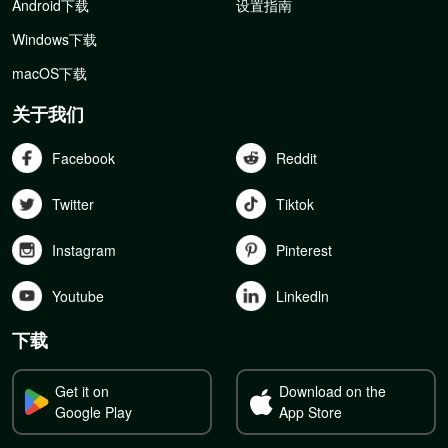
Android下载
设置指南
Windows下载
macOS下载
关于我们
Facebook
Reddit
Twitter
Tiktok
Instagram
Pinterest
Youtube
Linkedln
下载
Get it on
Download on the
Google Play
App Store